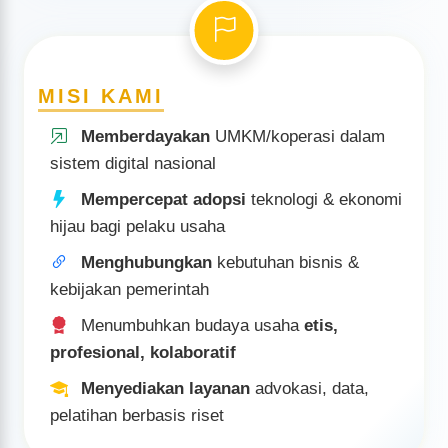
Rekomendasi usaha, legalitas bisnis, certificate/visa
bisnis
Rekomendasi Certificate of Origin / legalisasi ekspor
MISI KAMI
Jadilah bagian dari jejaring KADIN, perluas peluang & nilai
tambah bisnismu!
Memberdayakan
UMKM/koperasi dalam
sistem digital nasional
Mempercepat adopsi
teknologi & ekonomi
hijau bagi pelaku usaha
Menghubungkan
kebutuhan bisnis &
kebijakan pemerintah
Menumbuhkan budaya usaha
etis,
profesional, kolaboratif
Menyediakan layanan
advokasi, data,
pelatihan berbasis riset